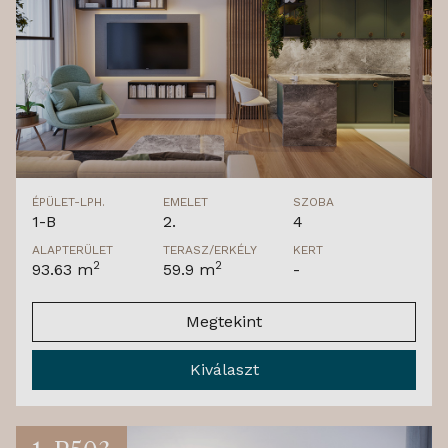
ÉPÜLET-LPH.
EMELET
SZOBA
1-B
2.
4
ALAPTERÜLET
TERASZ/ERKÉLY
KERT
2
2
93.63 m
59.9 m
-
Megtekint
Kiválaszt