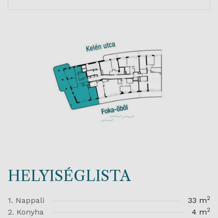
HELYISÉGLISTA
2
1. Nappali
33 m
2
2. Konyha
4 m