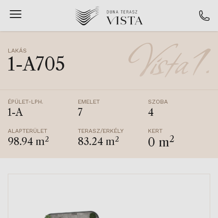
LAKÁS
1-A705
ÉPÜLET-LPH.
EMELET
SZOBA
1-A
7
4
ALAPTERÜLET
TERASZ/ERKÉLY
KERT
2
2
2
0 m
98.94 m
83.24 m