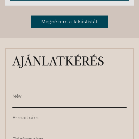
Megnézem a lakáslistát
AJÁNLATKÉRÉS
Név
E-mail cím
Telefonszám