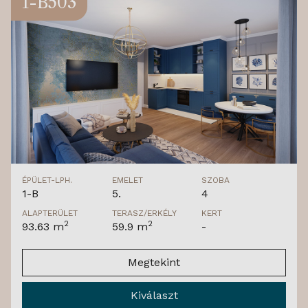
1-B503
ÉPÜLET-LPH.
EMELET
SZOBA
1-B
5.
4
ALAPTERÜLET
TERASZ/ERKÉLY
KERT
2
2
93.63 m
59.9 m
-
Megtekint
Kiválaszt