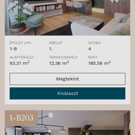
ÉPÜLET-LPH.
EMELET
SZOBA
1-B
1.
4
ALAPTERÜLET
TERASZ/ERKÉLY
KERT
2
2
2
93.31 m
12.36 m
185.56 m
Megtekint
Kiválaszt
1-B203