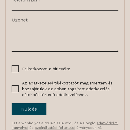
Üzenet
Feliratkozom a hírlevélre
Az
adatkezelési tájékoztatót
megismertem és
hozzájárulok az abban rögzített adatkezelési
célokból történő adatkezeléshez.
Küldés
Ezt a webhelyet a reCAPTCHA védi, és a Google
adatvédelmi
irányelvei
és
szolgáltatási feltételei
érvényesek rá.