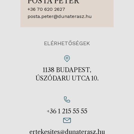
POSTA PÉTER
+36 70 620 2627
posta.peter@dunaterasz.hu
ELÉRHETŐSÉGEK
1138 BUDAPEST,
ÚSZÓDARU UTCA 10.
+36 1 215 55 55
ertekesites@dunaterasz.hu