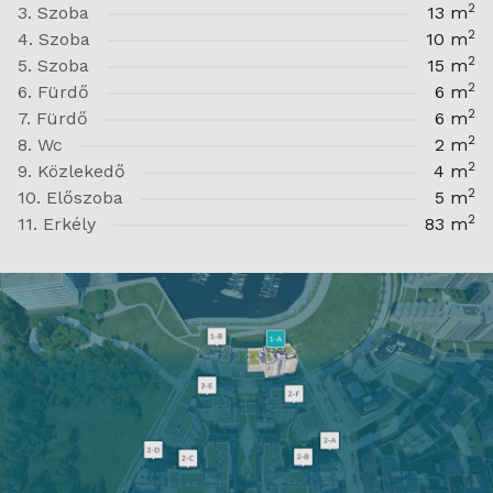
2
3. Szoba
13 m
2
4. Szoba
10 m
2
5. Szoba
15 m
2
6. Fürdő
6 m
2
7. Fürdő
6 m
2
8. Wc
2 m
2
9. Közlekedő
4 m
2
10. Előszoba
5 m
2
11. Erkély
83 m