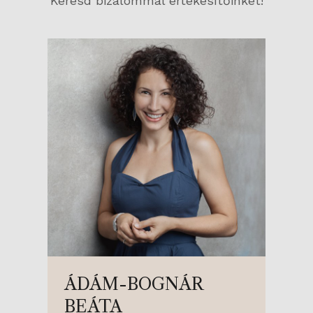
Keresd bizalommal értékesítőinket!
ÁDÁM-BOGNÁR
BEÁTA