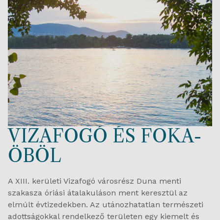
VIZAFOGÓ ÉS FOKA-
ÖBÖL
A XIII. kerületi Vizafogó városrész Duna menti
szakasza óriási átalakuláson ment keresztül az
elmúlt évtizedekben. Az utánozhatatlan természeti
adottságokkal rendelkező területen egy kiemelt és