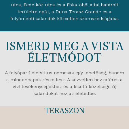
utca, Fedélköz utca és a Foka-öböl által határolt
területre épül, a Duna Terasz Grande és a
folyómenti kalandok közvetlen szomszédságába.
ISMERD MEG A VISTA
ÉLETMÓDOT
A folyóparti életstílus nemcsak egy lehetőség, hanem
a mindennapok része lesz. A közvetlen hozzáférés a
vízi tevékenységekhez és a kikötő közelsége új
kalandokat hoz az életedbe.
9:00 - HOMEOFFICE A
TERASZON