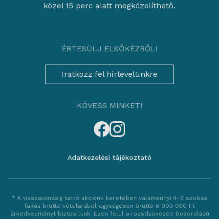
közel 15 perc alatt megközelíthető.
ÉRTESÜLJ ELSŐKÉZBŐL!
Iratkozz fel hírlevelünkre
KÖVESS MINKET!
Adatkezelési tájékoztató
* A visszavonásig tartó akciónk keretében valamennyi 4–5 szobás
lakás bruttó vételárából egységesen bruttó 6 000 000 Ft
árkedvezményt biztosítunk. Ezen felül a rozsdaövezeti besorolású