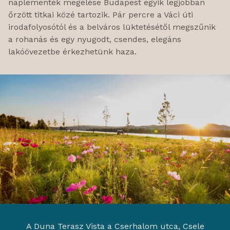
naplementék megélése Budapest egyik legjobban
őrzött titkai közé tartozik. Pár percre a Váci úti
irodafolyosótól és a belváros lüktetésétől megszűnik
a rohanás és egy nyugodt, csendes, elegáns
lakóövezetbe érkezhetünk haza.
A Duna Terasz Vista a Cserhalom utca, Csele