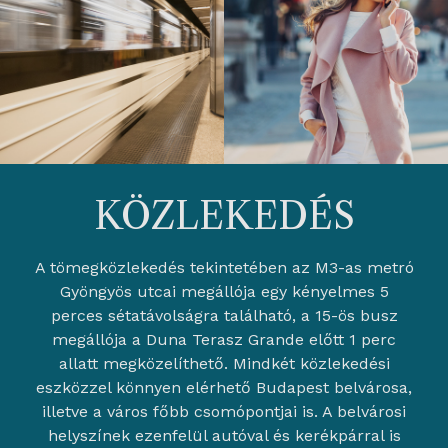
KÖZLEKEDÉS
A tömegközlekedés tekintetében az M3-as metró
Gyöngyös utcai megállója egy kényelmes 5
perces sétatávolságra található, a 15-ös busz
megállója a Duna Terasz Grande előtt 1 perc
allatt megközelíthető. Mindkét közlekedési
eszközzel könnyen elérhető Budapest belvárosa,
illetve a város főbb csomópontjai is. A belvárosi
helyszínek ezenfelül autóval és kerékpárral is