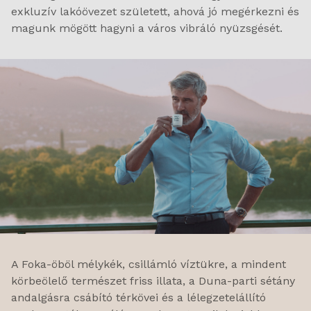
exkluzív lakóövezet született, ahová jó megérkezni és
magunk mögött hagyni a város vibráló nyüzsgését.
A Foka-öböl mélykék, csillámló víztükre, a mindent
körbeölelő természet friss illata, a Duna-parti sétány
andalgásra csábító térkövei és a lélegzetelállító