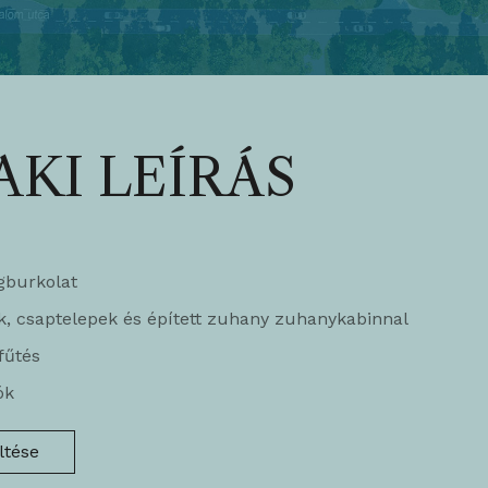
KI LEÍRÁS
gburkolat
k, csaptelepek és épített zuhany zuhanykabinnal
fűtés
ók
öltése