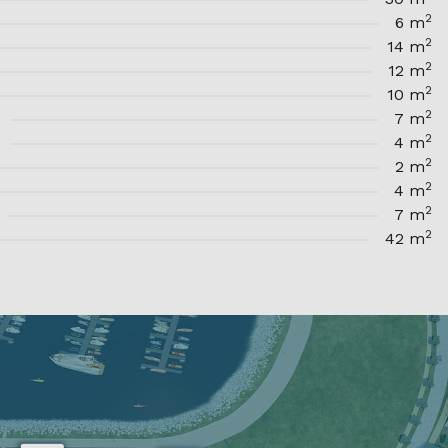
2
6 m
2
14 m
2
12 m
2
10 m
2
7 m
2
4 m
2
2 m
2
4 m
2
7 m
2
42 m