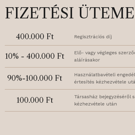
FIZETÉSI ÜTEM
400.000 Ft
Regisztrációs díj
Elő- vagy végleges szerző
10% - 400.000 Ft
aláírásakor
Használatbavételi engedél
90%-100.000 Ft
értesítés kézhezvétele ut
Társasház bejegyzéséről s
100.000 Ft
kézhezvétele után