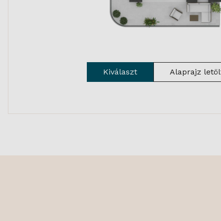
Kiválaszt
Alaprajz letö