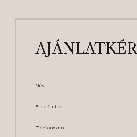
AJÁNLATKÉR
Név
E-mail cím
Telefonszám