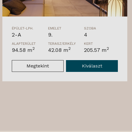
ÉPÜLET-LPH.
EMELET
SZOBA
2-A
9.
4
ALAPTERÜLET
TERASZ/ERKÉLY
KERT
2
2
2
94.58 m
42.08 m
205.57 m
Megtekint
Kiválaszt