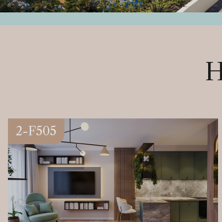
H
2-F505