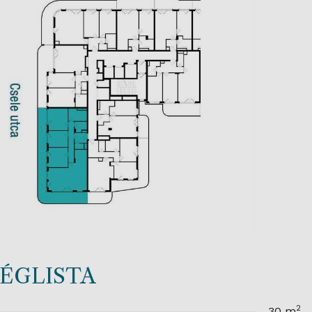
SÉGLISTA
2
30 m