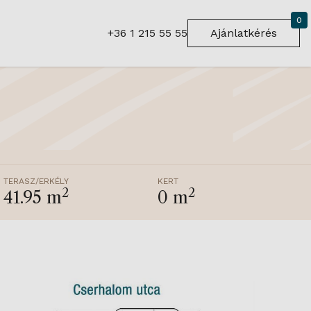
0
+36 1 215 55 55
Ajánlatkérés
TERASZ/ERKÉLY
KERT
2
2
41.95 m
0 m