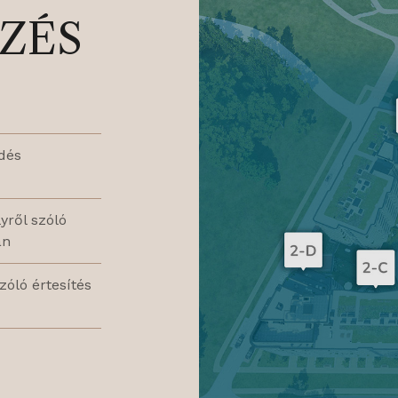
EZÉS
dés
yről szóló
án
zóló értesítés