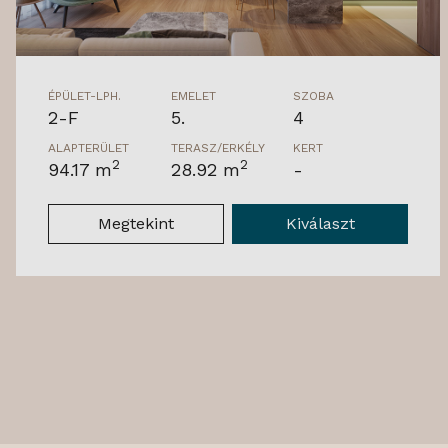
ÉPÜLET-LPH.
EMELET
SZOBA
2-F
5.
4
ALAPTERÜLET
TERASZ/ERKÉLY
KERT
2
2
94.17 m
28.92 m
-
Megtekint
Kiválaszt