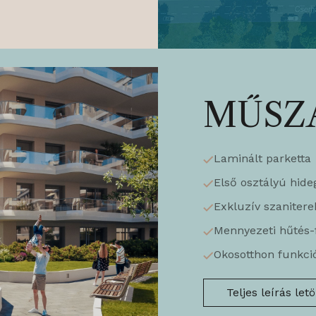
MŰSZA
Laminált parketta
Első osztályú hide
Exkluzív szanitere
Mennyezeti hűtés-
Okosotthon funkci
Teljes leírás let