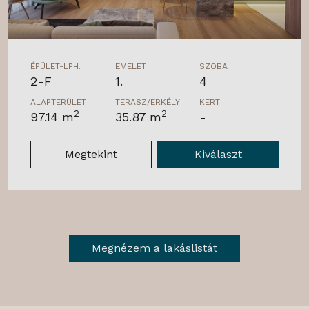
ÉPÜLET-LPH.
EMELET
SZOBA
2-F
1.
4
ALAPTERÜLET
TERASZ/ERKÉLY
KERT
2
2
97.14 m
35.87 m
-
Megtekint
Kiválaszt
Megnézem a lakáslistát