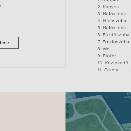
2. Konyha
3. Hálószoba
4. Hálószoba
5. Hálószoba
6. Fürdőszoba
7. Fürdőszoba
ltése
8. Wc
9. Előtér
10. Közlekedő
11. Erkély